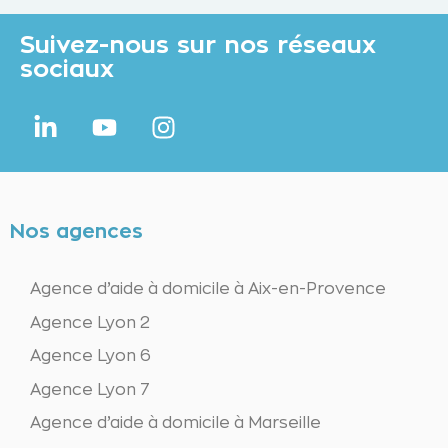
Suite à l’évaluation des besoins, nous vous
faisons parvenir un devis gratuit détaillé
Suivez-nous sur nos réseaux
avec le nombre d’heures mensuelles prévu
sociaux
et le taux horaire appliqué. S’il est connu,
le montant de l’éventuel financement est
indiqué et vient en déduction du prix total.
Nos agences
Agence d’aide à domicile à Aix-en-Provence
Agence Lyon 2
Agence Lyon 6
Agence Lyon 7
Agence d’aide à domicile à Marseille